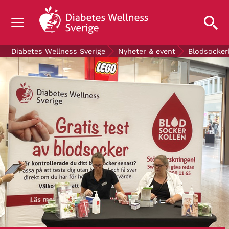
OM DIABETES
Diabetes Wellness Sverige
Nyheter & event
Blodsocker
STÖD OSS
FORSKNING
NYHETER & EVENT
OM OSS
GRATIS DIABETESPRODUKTER
Blodsockerkollen