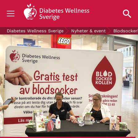
OM DIABETES
Diabetes Wellness Sverige
Nyheter & event
Blodsocker
STÖD OSS
FORSKNING
NYHETER & EVENT
OM OSS
GRATIS DIABETESPRODUKTER
Blodsockerkollen