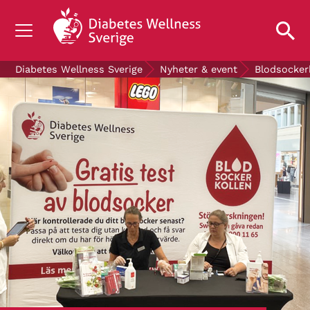
OM DIABETES
Diabetes Wellness Sverige
Nyheter & event
Blodsocker
STÖD OSS
FORSKNING
NYHETER & EVENT
OM OSS
GRATIS DIABETESPRODUKTER
Blodsockerkollen