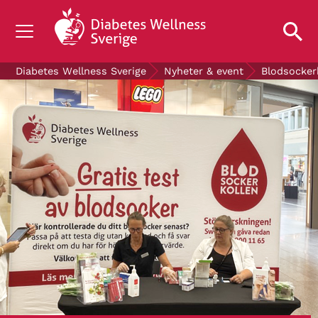
OM DIABETES
Diabetes Wellness Sverige
Nyheter & event
Blodsocker
STÖD OSS
FORSKNING
NYHETER & EVENT
OM OSS
GRATIS DIABETESPRODUKTER
Blodsockerkollen