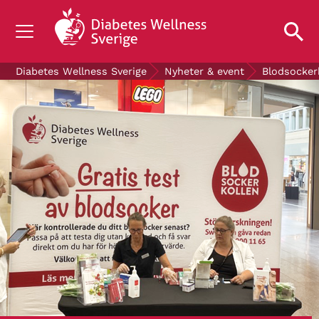
OM DIABETES
Diabetes Wellness Sverige
Nyheter & event
Blodsocker
STÖD OSS
FORSKNING
NYHETER & EVENT
OM OSS
GRATIS DIABETESPRODUKTER
Blodsockerkollen