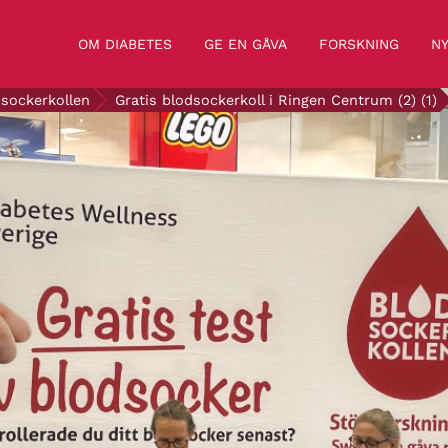
OM DIABETES
GE EN GÅVA
FORSKNING
NY
sockerkollen
Gratis blodsockerkoll i Ringen Centrum (2) (1)