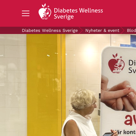
Search Diabetes Wellness Sverige
Diabetes Wellness Sverige
Nyheter & event
Blod
OM DIABETES
STÖD OSS
FORSKNING
NYHETER & EVENT
OM OSS
GRATIS DIABETESPRODUKTER
Blodsockerkollen