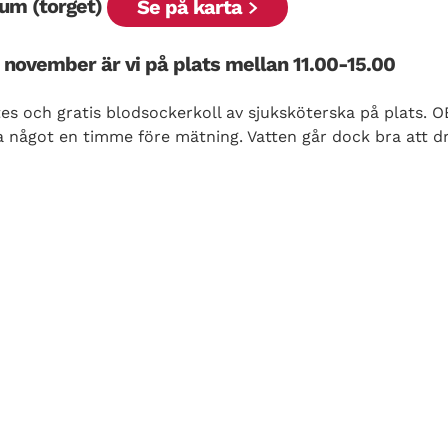
rum (torget)
Se på karta
 november är vi på plats mellan 11.00-15.00
s och gratis blodsockerkoll av sjuksköterska på plats. OB
cka något en timme före mätning. Vatten går dock bra att dr