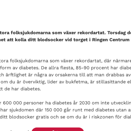
 stora folksjukdomarna som växer rekordartat. Torsdag 
t att kolla ditt blodsocker vid torget i Ringen Centrum
stora folksjukdomarna som växer rekordartat, där närmar
 form av diabetes. De allra flesta, 85-90 procent har dia
 ärftlighet är några av orsakerna till att man drabbas av
 du är överviktig, lider av bukfetma, är stillasittande el
t de har diabetes.
er 600 000 personer ha diabetes år 2030 om inte utveckl
e har sjukdomen där 150 000 går runt med diabetes utan a
 ditt blodsocker gratis och se om du är i riskzonen för dia