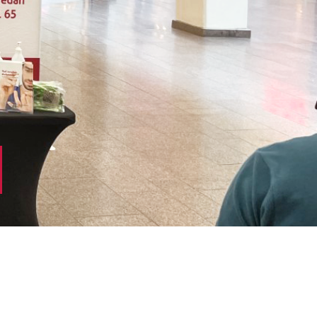
producera insulin eller det insulin som
produceras fungerar inte (så kallad
insulinresistens).