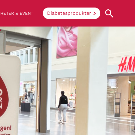
Diabetesprodukter
HETER & EVENT
Vad innebär diabetes?
Enkelt uttryckt hindrar sjukdomen
kroppen ifrån att konvertera socker och
stärkelse från mat till energi. Vid
diabetes klarar inte kroppen av att