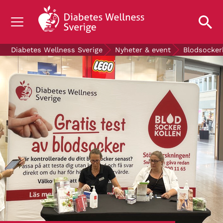
OM DIABETES
Diabetes Wellness Sverige
Nyheter & event
Blodsocker
STÖD OSS
FORSKNING
NYHETER & EVENT
OM OSS
GRATIS DIABETESPRODUKTER
Blodsockerkollen