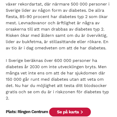
växer rekordartat, där närmare 500 000 personer i
Sverige lider av någon form av diabetes. De allra
flesta, 85-90 procent har diabetes typ 2 som ökar
mest. Levnadsvanor och ärftlighet är några av
orsakerna till att man drabbas av diabetes typ 2.
Risken ökar med åldern samt om du är överviktig,
lider av bukfetma, är stillasittande eller rökare. En
av tio är i dag omedveten om att de har diabetes.
Search Diabetes Wellness Sverige
I Sverige beräknas över 600 000 personer ha
diabetes år 2030 om inte utvecklingen bryts. Men
många vet inte ens om att de har sjukdomen där
150 000 går runt med diabetes utan att veta om
det. Nu har du möjlighet att testa ditt blodsocker
gratis och se om du är i riskzonen för diabetes typ
2.
Plats: Ringen Centrum
Se på karta