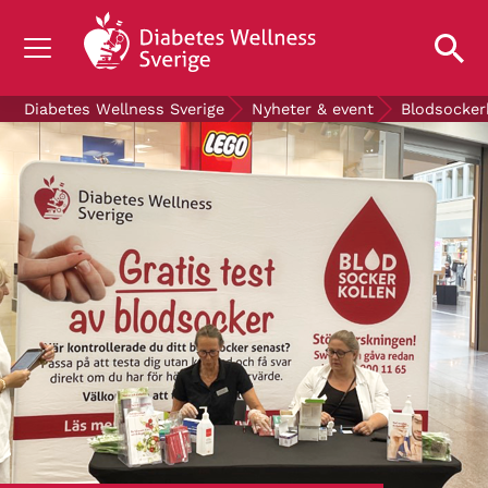
OM DIABETES
Diabetes Wellness Sverige
Nyheter & event
Blodsocker
STÖD OSS
FORSKNING
NYHETER & EVENT
OM OSS
GRATIS DIABETESPRODUKTER
Blodsockerkollen