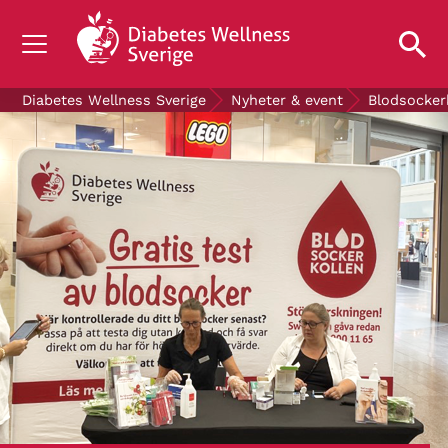
OM DIABETES
Diabetes Wellness Sverige
Nyheter & event
Blodsocker
STÖD OSS
FORSKNING
NYHETER & EVENT
OM OSS
GRATIS DIABETESPRODUKTER
Blodsockerkollen