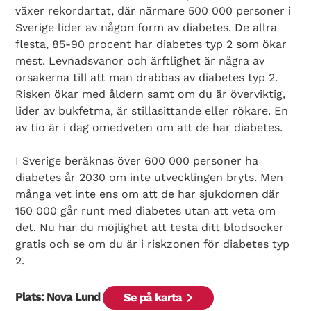
växer rekordartat, där närmare 500 000 personer i
Sverige lider av någon form av diabetes. De allra
flesta, 85-90 procent har diabetes typ 2 som ökar
mest. Levnadsvanor och ärftlighet är några av
orsakerna till att man drabbas av diabetes typ 2.
Risken ökar med åldern samt om du är överviktig,
lider av bukfetma, är stillasittande eller rökare. En
Search Diabetes Wellness Sverige
av tio är i dag omedveten om att de har diabetes.
I Sverige beräknas över 600 000 personer ha
diabetes år 2030 om inte utvecklingen bryts. Men
många vet inte ens om att de har sjukdomen där
150 000 går runt med diabetes utan att veta om
det. Nu har du möjlighet att testa ditt blodsocker
gratis och se om du är i riskzonen för diabetes typ
2.
Plats: Nova Lund
Se på karta