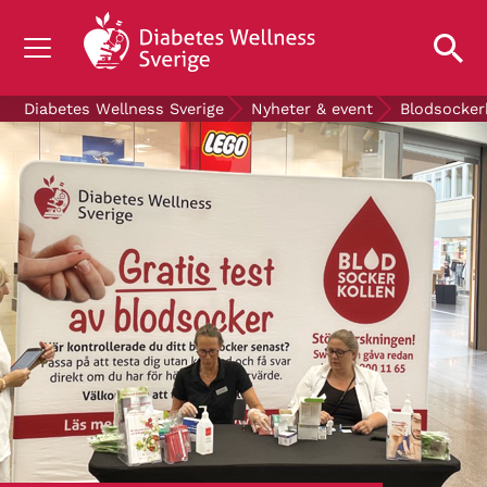
OM DIABETES
Diabetes Wellness Sverige
Nyheter & event
Blodsocker
STÖD OSS
FORSKNING
NYHETER & EVENT
OM OSS
GRATIS DIABETESPRODUKTER
Blodsockerkollen