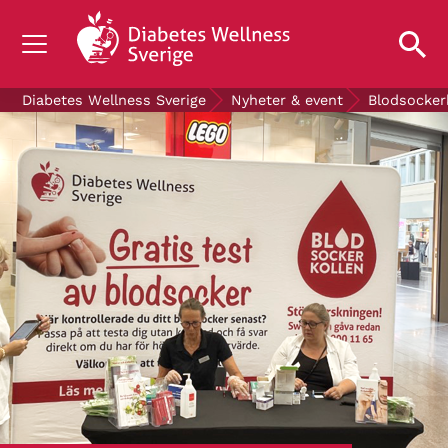
OM DIABETES
Diabetes Wellness Sverige
Nyheter & event
Blodsocker
STÖD OSS
FORSKNING
NYHETER & EVENT
OM OSS
GRATIS DIABETESPRODUKTER
Blodsockerkollen