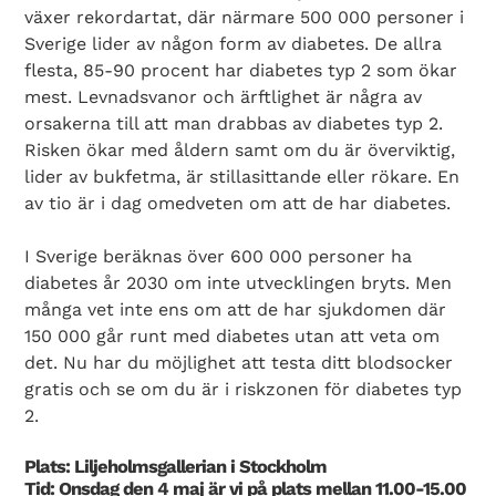
växer rekordartat, där närmare 500 000 personer i
Sverige lider av någon form av diabetes. De allra
flesta, 85-90 procent har diabetes typ 2 som ökar
mest. Levnadsvanor och ärftlighet är några av
orsakerna till att man drabbas av diabetes typ 2.
Risken ökar med åldern samt om du är överviktig,
lider av bukfetma, är stillasittande eller rökare. En
Search Diabetes Wellness Sverige
av tio är i dag omedveten om att de har diabetes.
I Sverige beräknas över 600 000 personer ha
diabetes år 2030 om inte utvecklingen bryts. Men
många vet inte ens om att de har sjukdomen där
150 000 går runt med diabetes utan att veta om
det. Nu har du möjlighet att testa ditt blodsocker
gratis och se om du är i riskzonen för diabetes typ
2.
Plats: Liljeholmsgallerian i Stockholm
Tid: Onsdag den 4 maj är vi på plats mellan 11.00-15.00