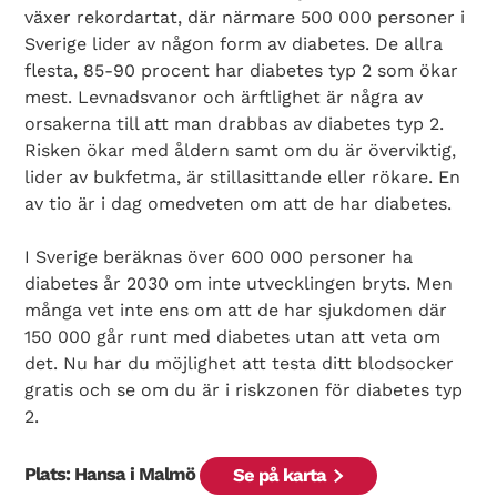
växer rekordartat, där närmare 500 000 personer i
Sverige lider av någon form av diabetes. De allra
flesta, 85-90 procent har diabetes typ 2 som ökar
mest. Levnadsvanor och ärftlighet är några av
orsakerna till att man drabbas av diabetes typ 2.
Risken ökar med åldern samt om du är överviktig,
lider av bukfetma, är stillasittande eller rökare. En
av tio är i dag omedveten om att de har diabetes.
Search Diabetes Wellness Sverige
I Sverige beräknas över 600 000 personer ha
diabetes år 2030 om inte utvecklingen bryts. Men
många vet inte ens om att de har sjukdomen där
150 000 går runt med diabetes utan att veta om
det. Nu har du möjlighet att testa ditt blodsocker
gratis och se om du är i riskzonen för diabetes typ
2.
Plats: Hansa i Malmö
Se på karta