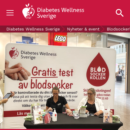
OM DIABETES
Diabetes Wellness Sverige
Nyheter & event
Blodsocker
STÖD OSS
FORSKNING
NYHETER & EVENT
OM OSS
GRATIS DIABETESPRODUKTER
Blodsockerkollen