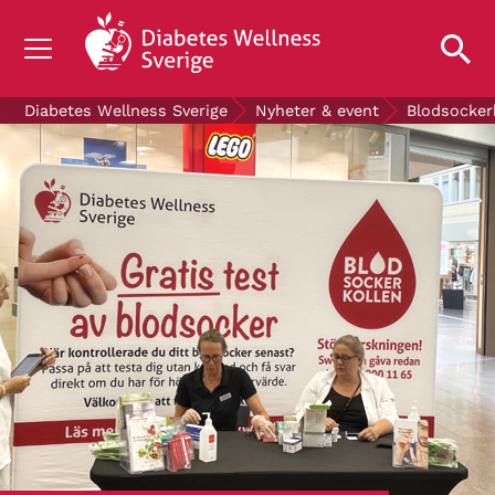
OM DIABETES
Diabetes Wellness Sverige
Nyheter & event
Blodsocker
STÖD OSS
FORSKNING
NYHETER & EVENT
OM OSS
GRATIS DIABETESPRODUKTER
Blodsockerkollen