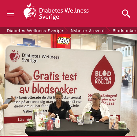
OM DIABETES
Diabetes Wellness Sverige
Nyheter & event
Blodsocker
STÖD OSS
FORSKNING
NYHETER & EVENT
OM OSS
GRATIS DIABETESPRODUKTER
Blodsockerkollen