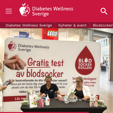
OM DIABETES
Diabetes Wellness Sverige
Nyheter & event
Blodsocker
STÖD OSS
FORSKNING
NYHETER & EVENT
OM OSS
GRATIS DIABETESPRODUKTER
Blodsockerkollen